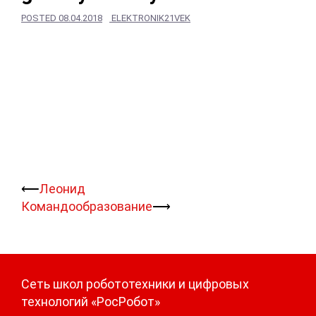
POSTED
08.04.2018
ELEKTRONIK21VEK
Навигация
⟵
Леонид
записи
Командообразование
⟶
Сеть школ робототехники и цифровых
технологий «РосРобот»