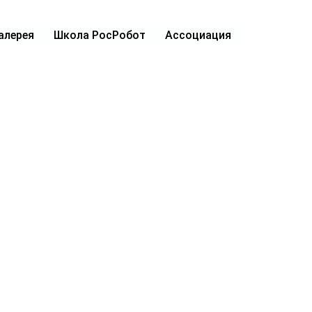
алерея
Школа РосРобот
Ассоциация