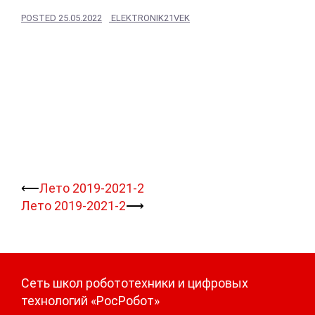
POSTED
25.05.2022
ELEKTRONIK21VEK
Навигация
⟵
Лето 2019-2021-2
записи
Лето 2019-2021-2
⟶
Сеть школ робототехники и цифровых
технологий «РосРобот»