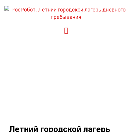
Перейти
к
содержимому
Летний городской лагерь