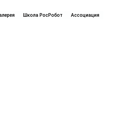
алерея
Школа РосРобот
Ассоциация