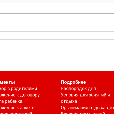
ументы
Подробнее
вор с родителями
Распорядок дня
ожение к договору
Условия для занятий и
та ребенка
отдыха
ожение к анкете
Организация отдыха де
асие родителей
Безопасность детей