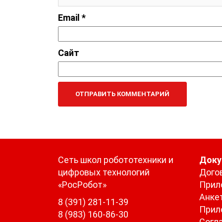
Email
*
Сайт
Сеть школ робототехники и
Док
цифровых технологий
Дого
«РосРобот»
Прил
Анке
8 (391) 281-11-39
Прил
8 (983) 160-86-30
Согл