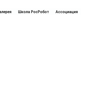
алерея
Школа РосРобот
Ассоциация