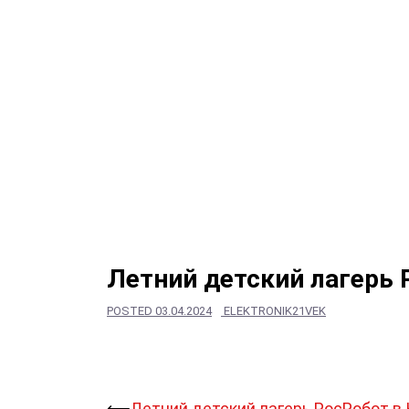
Летний детский лагерь 
POSTED
03.04.2024
ELEKTRONIK21VEK
⟵
Летний детский лагерь РосРобот в 