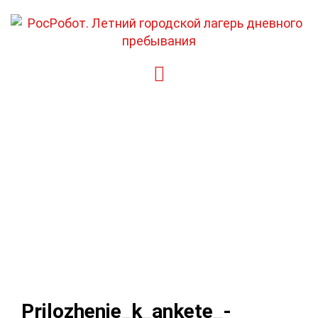
Перейти
к
содержимому
Prilozhenie_k_ankete_-