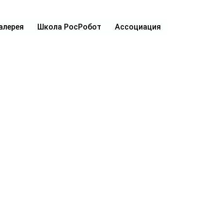
алерея
Школа РосРобот
Ассоциация