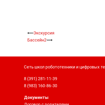
⟵
Экскурсия
Навигация
Бассейн2
⟶
записи
Сеть школ робототехники и цифровых т
8 (391) 281-11-39
8 (983) 160-86-30
Документы
Договор с родителями