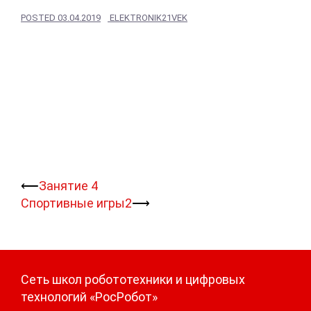
POSTED
03.04.2019
ELEKTRONIK21VEK
Навигация
⟵
Занятие 4
записи
Спортивные игры2
⟶
Сеть школ робототехники и цифровых
технологий «РосРобот»