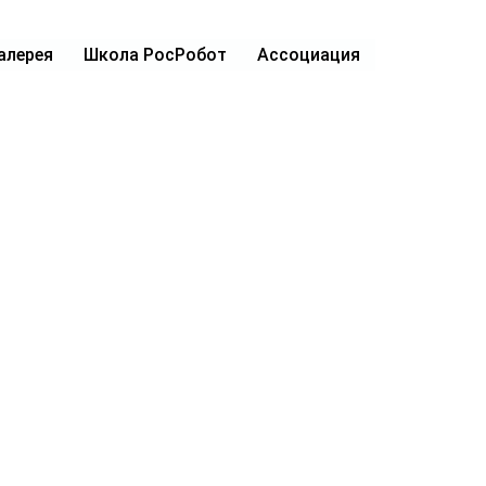
алерея
Школа РосРобот
Ассоциация