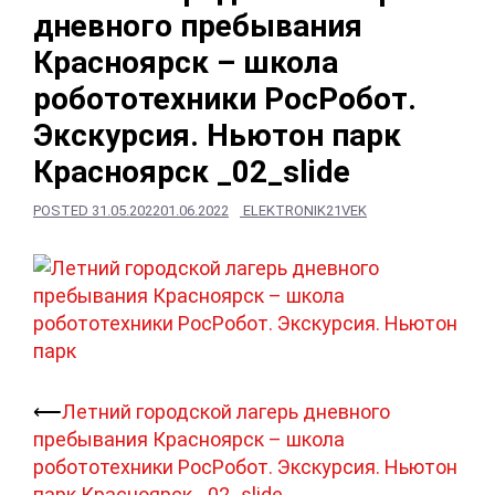
дневного пребывания
Красноярск – школа
робототехники РосРобот.
Экскурсия. Ньютон парк
Красноярск _02_slide
POSTED
31.05.2022
01.06.2022
ELEKTRONIK21VEK
Навигация
⟵
Летний городской лагерь дневного
записи
пребывания Красноярск – школа
робототехники РосРобот. Экскурсия. Ньютон
парк Красноярск _02_slide