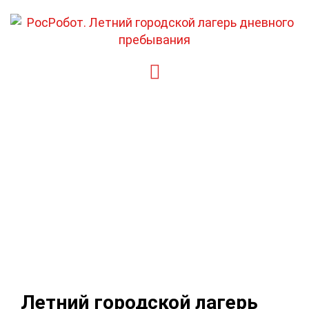
Перейти
к
содержимому
Летний городской лагерь