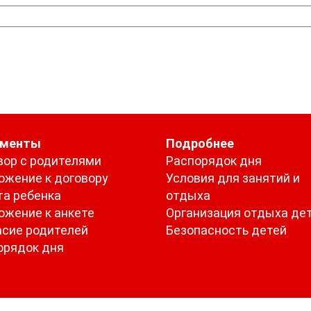
ументы
Подробнее
вор с родителями
Распорядок дня
ожение к договору
Условия для занятий и
та ребенка
отдыха
ожение к анкете
Организация отдыха де
асие родителей
Безопасность детей
орядок дня