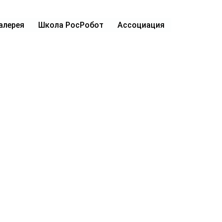
алерея
Школа РосРобот
Ассоциация